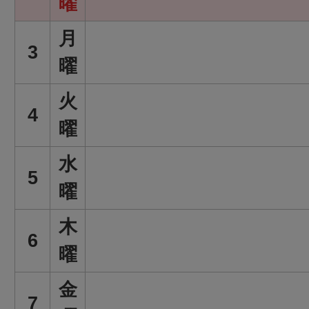
曜
月
3
曜
火
4
曜
水
5
曜
木
6
曜
金
7