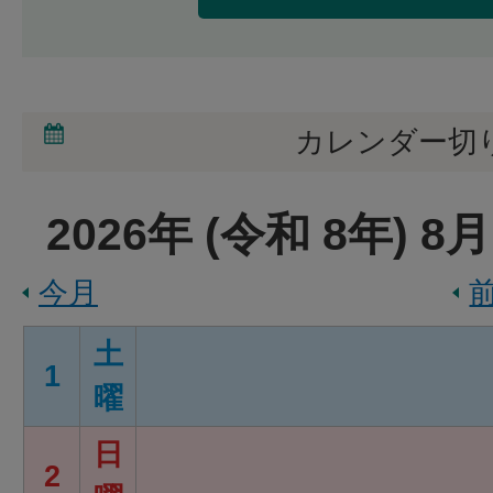
カレンダー切
2026
年 (
令和
8
年)
8
月
今月
土
1
曜
日
2