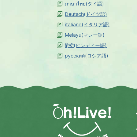
ภาษาไทย(タイ語)
Deutsch(ドイツ語)
italiano(イタリア語)
Melayu(マレー語)
हिन्दी(ヒンディー語)
русский(ロシア語)