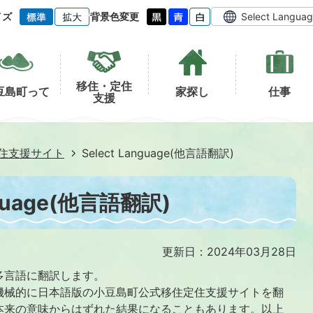
イズ
背景色変更
Select Langua
移住・定住
豆島町って
家探し
仕事
支援
住支援サイト
Select Language(他言語翻訳)
nguage(他言語翻訳)
更新日：2024年03月28日
多言語に翻訳します。
機械的に日本語版の小豆島町公式移住定住支援サイトを翻
本来の意味からはずれた結果になることもあります。以上