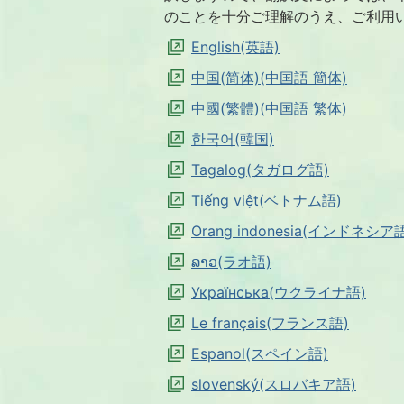
のことを十分ご理解のうえ、ご利用
English(英語)
中国(简体)(中国語 簡体)
中國(繁體)(中国語 繁体)
한국어(韓国)
Tagalog(タガログ語)
Tiếng việt(ベトナム語)
Orang indonesia(インドネシア
ລາວ(ラオ語)
Українська(ウクライナ語)
Le français(フランス語)
Espanol(スペイン語)
slovenský(スロバキア語)