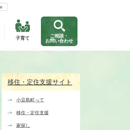
ge
ご相談・
子育て
お問い合わせ
移住・定住支援サイト
小豆島町って
移住・定住支援
家探し