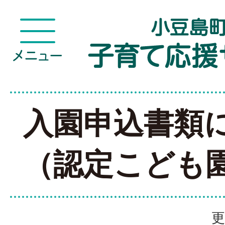
入園申込書類
（認定こども
更