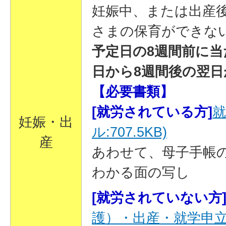
妊娠中、または出産
さまの保育ができな
予定日の8週間前に
日から8週間後の翌
【必要書類】
[就労されている方]
就
妊娠・出
ル:707.5KB)
産
あわせて、母子手帳
わかる面の写し
[就労されていない方
護）・出産・就学申立書(P