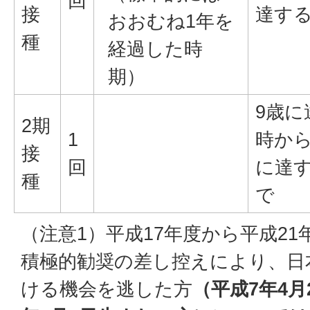
回
接
達す
おおむね1年を
種
経過した時
期）
9歳に
2期
1
時から
接
回
に達
種
で
（注意1）平成17年度から平成2
積極的勧奨の差し控えにより、日
ける機会を逃した方
（平成7年4月