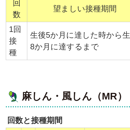
回
望ましい接種期間
数
1回
生後5か月に達した時から
接
8か月に達するまで
種
麻しん・風しん（MR）
回数と接種期間