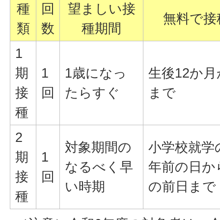
種
回
望ましい接
無料で接
類
数
種期間
1
期
1
1歳になっ
生後12か
接
回
たらすぐ
まで
種
2
対象期間の
小学校就学
期
1
なるべく早
年前の日か
接
回
い時期
の前日まで
種