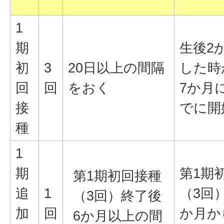
1
期
生後2
初
3
20日以上の間隔
した時
回
回
をおく
7か月
接
でに開
種
1
期
第1期
第1期初回接種
追
1
（3回
（3回）終了後
加
回
か月か
6か月以上の間