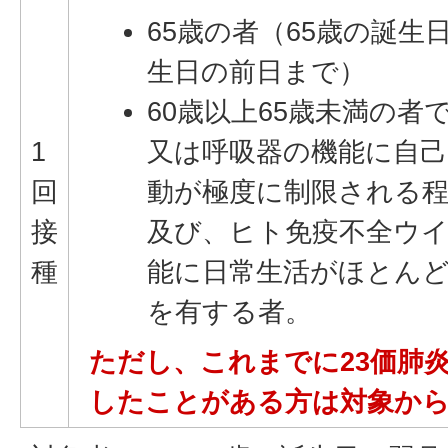
65歳の者（65歳の誕生
生日の前日まで）
60歳以上65歳未満の者
1
又は呼吸器の機能に自己
回
動が極度に制限される
接
及び、ヒト免疫不全ウ
種
能に日常生活がほとん
を有する者。
ただし、これまでに23価肺
したことがある方は対象か