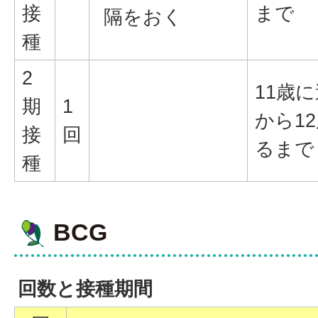
接
まで
隔をおく
種
2
11歳
期
1
から1
接
回
るまで
種
BCG
回数と接種期間