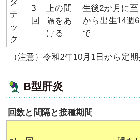
タ
3
上の間
生後2か月に至
テ
回
隔をあ
から出生14週
ッ
ける
で
ク
（注意）令和2年10月1日から定
B型肝炎
回数と間隔と接種期間