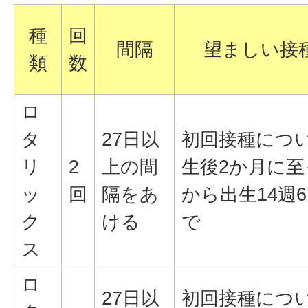
種
回
間隔
望ましい接
類
数
ロ
タ
27日以
初回接種につ
リ
2
上の間
生後2か月に至
ッ
回
隔をあ
から出生14週
ク
ける
で
ス
ロ
27日以
初回接種につ