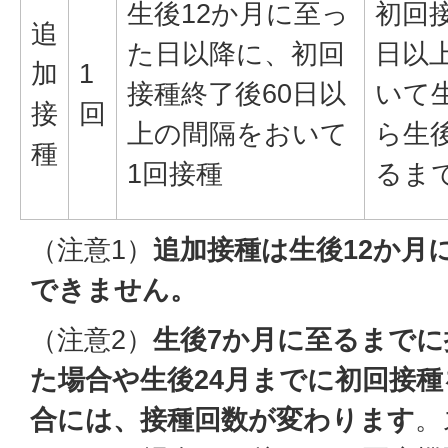
生後12か月に至っ
初回接
追
た日以降に、初回
日以
加
1
接種終了後60日以
いて
接
回
上の間隔をおいて
ら生
種
1回接種
るま
（注意1）
追加接種は生後12か月
できません。
（注意2）
生後7か月に至るまで
た場合や生後24月までに初回接
合には、接種回数が変わります
。