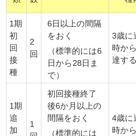
1期
6日以上の間隔
初
をおく
3歳に
2
回
時から
（標準的には6
回
接
達す
日から28日ま
種
で）
初回接種終了
1期
後6か月以上の
追
間隔をおく
4歳に
1
加
時から
（標準的には