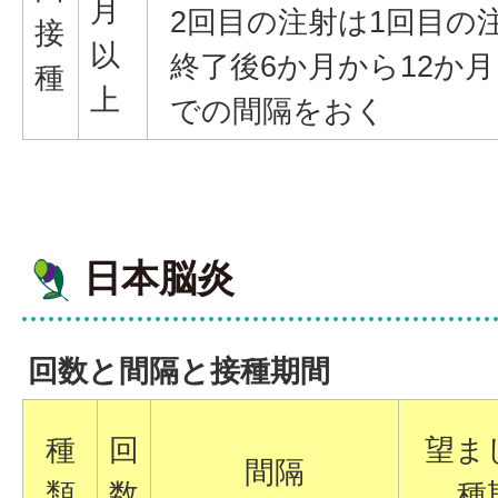
月
2回目の注射は1回目の
接
以
終了後6か月から12か
種
上
での間隔をおく
日本脳炎
回数と間隔と接種期間
種
回
望ま
間隔
類
数
種