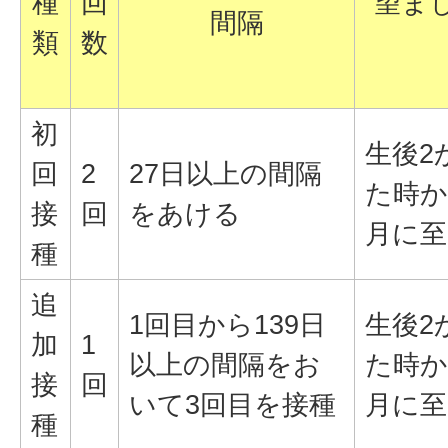
種
回
望ま
間隔
類
数
初
生後2
回
2
27日以上の間隔
た時か
接
回
をあける
月に至
種
追
1回目から139日
生後2
加
1
以上の間隔をお
た時か
接
回
いて3回目を接種
月に至
種