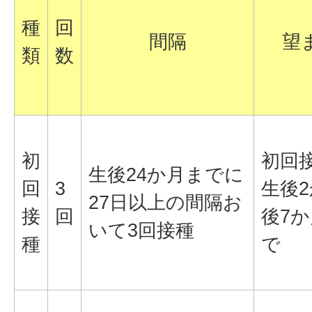
種
回
間隔
望
類
数
初
初回
生後24か月までに
回
3
生後
27日以上の間隔お
接
回
後7
いて3回接種
種
で