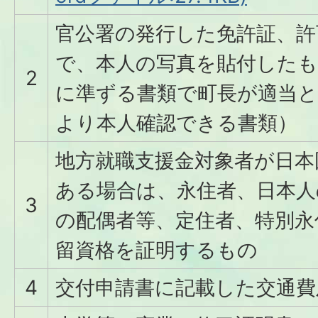
官公署の発行した免許証、許
で、本人の写真を貼付した
2
に準ずる書類で町長が適当
より本人確認できる書類）
地方就職支援金対象者が日本
ある場合は、永住者、日本人
3
の配偶者等、定住者、特別永
留資格を証明するもの
4
交付申請書に記載した交通費