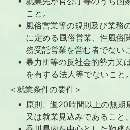
就業先が官公庁等のうち国
こと。
風俗営業等の規則及び業務
に定める風俗営業、性風俗
務受託営業を営む者でない
暴力団等の反社会的勢力又
を有する法人等でないこと
＜就業条件の要件＞
原則、週20時間以上の無期
又は就業見込みであること
香川県内を中心とした勤務