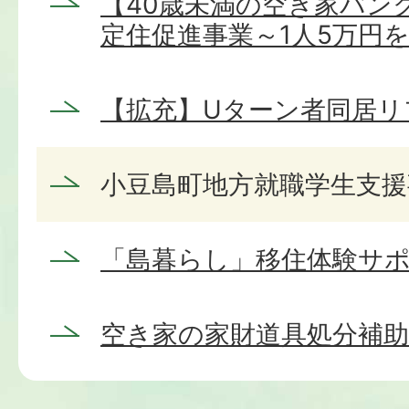
【40歳未満の空き家バン
定住促進事業～1人5万円
【拡充】Uターン者同居リ
小豆島町地方就職学生支援
「島暮らし」移住体験サ
空き家の家財道具処分補助