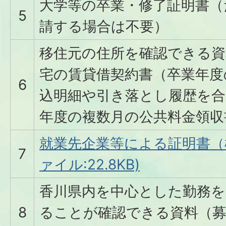
大学等の卒業・修了証明書（
5
請する場合は不要）
移住元の住所を確認できる資
宅の賃貸借契約書（卒業年度
6
込明細や引き落とし履歴を合
年度の複数月の公共料金領収
就業先企業等による証明書（様
7
ァイル:22.8KB)
香川県内を中心とした勤務を
8
ることが確認できる資料（募