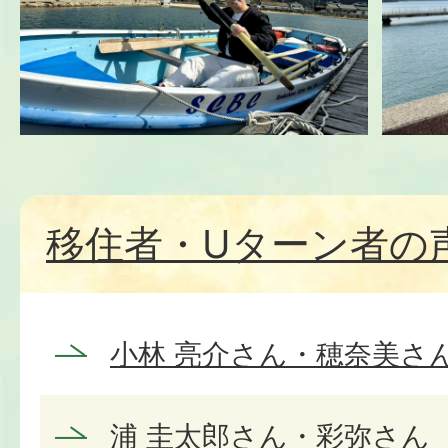
移住者・Uターン者の
小林 亮介さん・穂奈美さ
浦 圭太郎さん・彩弥さん