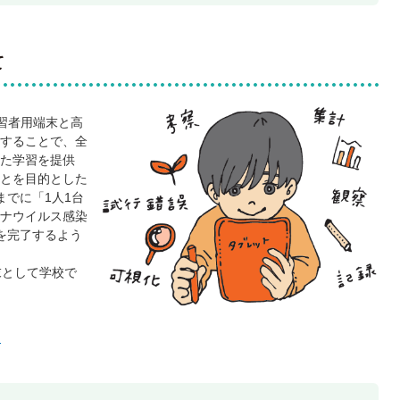
て
学習者用端末と高
することで、全
た学習を提供
とを目的とした
までに「1人1台
ナウイルス感染
備を完了するよう
末として学校で
)