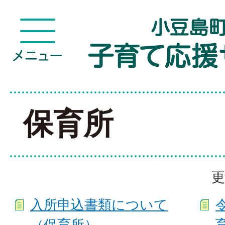
保育所
更
入所申込書類について
（保育所）