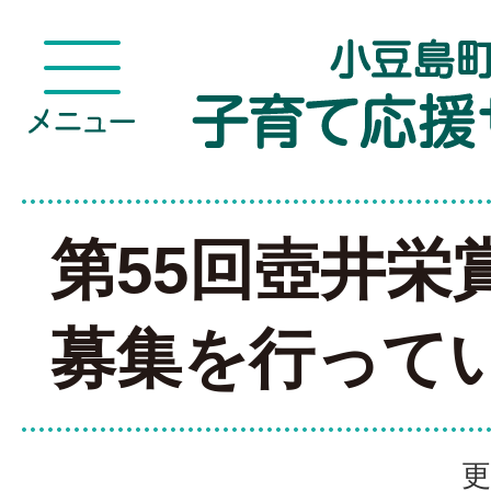
第55回壺井栄
募集を行って
更