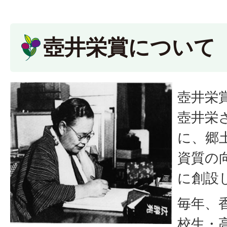
壺井栄賞について
壺井栄
壺井栄
に、郷
資質の
に創設
毎年、
校生・高