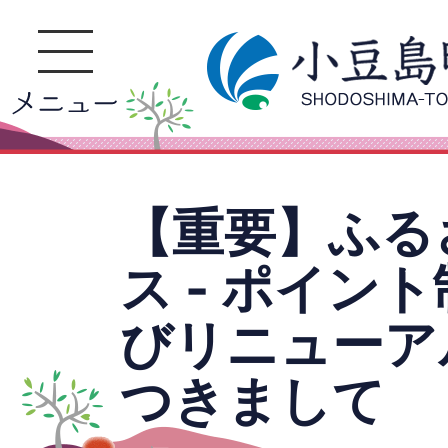
【重要】ふる
ス - ポイン
びリニューア
つきまして