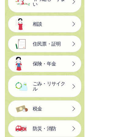
い
相談
住民票・証明
保険・年金
ごみ・リサイク
ル
税金
防災・消防