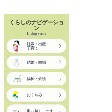
くらしのナビゲーショ
ン
Living scene
妊娠・出産・
子育て
結婚・離婚
福祉・介護
おくやみ
引っ越し・すま