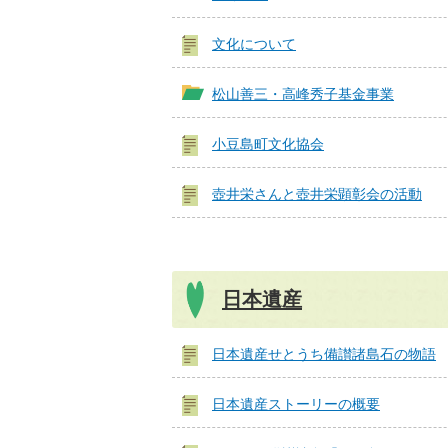
文化について
松山善三・高峰秀子基金事業
小豆島町文化協会
壺井栄さんと壺井栄顕彰会の活動
日本遺産
日本遺産せとうち備讃諸島石の物語
日本遺産ストーリーの概要