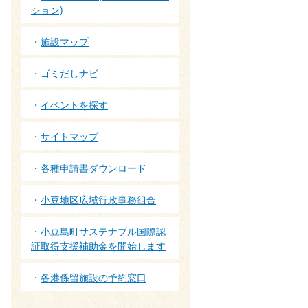
ション)
施設マップ
ゴミだしナビ
イベントを探す
サイトマップ
各種申請書ダウンロード
小豆地区広域行政事務組合
小豆島町サステナブル国際認
証取得支援補助金を開始します
各港係留施設の予約窓口