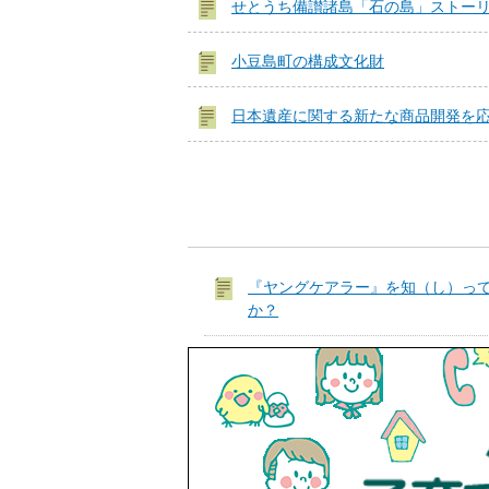
せとうち備讃諸島「石の島」ストー
小豆島町の構成文化財
日本遺産に関する新たな商品開発を
『ヤングケアラー』を知（し）っ
か？