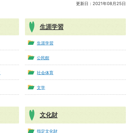
更新日：2021年08月25日
生涯学習
生涯学習
公民館
て
社会体育
文学
文化財
指定文化財