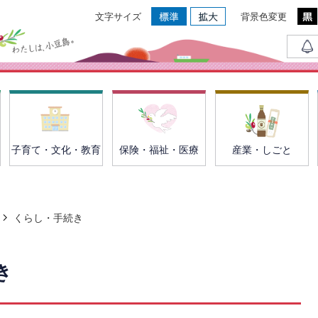
文字サイズ
背景色変更
子育て・文化・教育
保険・福祉・医療
産業・しごと
くらし・手続き
き