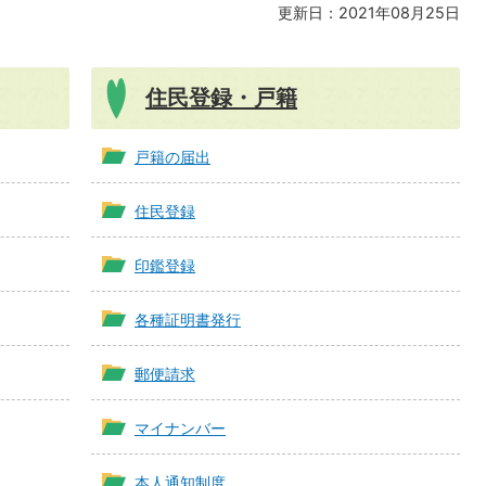
更新日：2021年08月25日
住民登録・戸籍
戸籍の届出
住民登録
印鑑登録
各種証明書発行
郵便請求
マイナンバー
本人通知制度