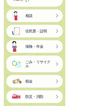
い
相談
住民票・証明
保険・年金
ごみ・リサイク
ル
税金
防災・消防