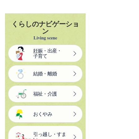
くらしのナビゲーショ
ン
Living scene
妊娠・出産・
子育て
結婚・離婚
福祉・介護
おくやみ
引っ越し・すま