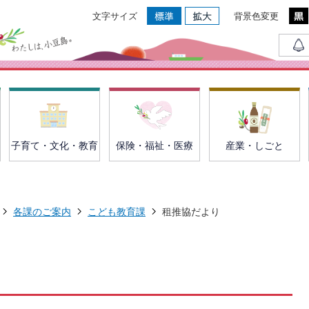
文字サイズ
背景色変更
子育て・文化・教育
保険・福祉・医療
産業・しごと
各課のご案内
こども教育課
租推協だより