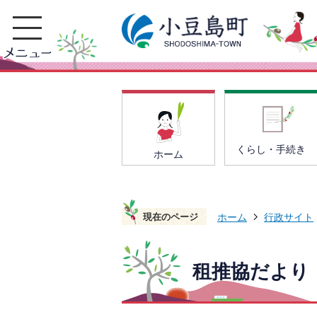
くらし・手続き
ホーム
現在のページ
ホーム
行政サイト
租推協だより