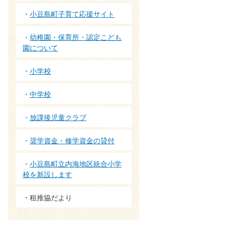
小豆島町子育て応援サイト
幼稚園・保育所・認定こども
園について
小学校
中学校
放課後児童クラブ
奨学資金・修学資金の貸付
小豆島町立内海地区統合小学
校を新設します
租推協だより