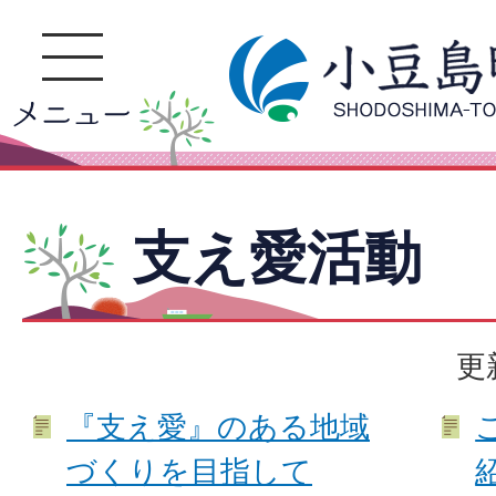
支え愛活動
更
『支え愛』のある地域
づくりを目指して