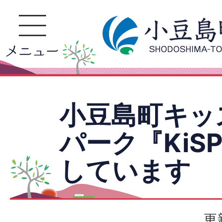
小豆島町キッ
パーク『KiS
しています
更