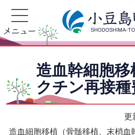
造血幹細胞移
クチン再接種
更
造血細胞移植（骨髄移植、末梢血