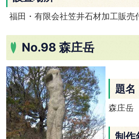
福田・有限会社笠井石材加工販売
No.98 森庄岳
題名
森庄岳
制作