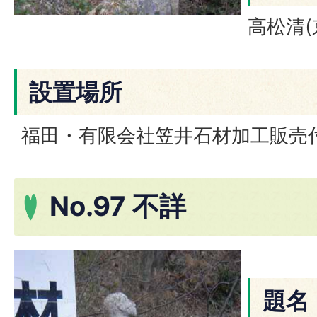
高松清(
設置場所
福田・有限会社笠井石材加工販売
No.97 不詳
題名