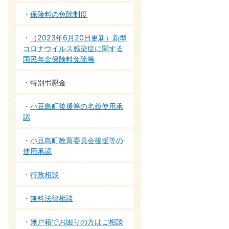
保険料の免除制度
（2023年6月20日更新）新型
コロナウイルス感染症に関する
国民年金保険料免除等
特別弔慰金
小豆島町後援等の名義使用承
認
小豆島町教育委員会後援等の
使用承認
行政相談
無料法律相談
無戸籍でお困りの方はご相談