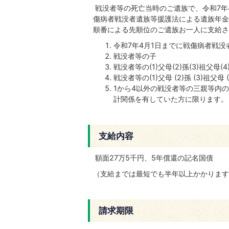
戦没者等の死亡当時のご遺族で、令和7年
傷病者戦没者遺族等援護法による遺族年金
順番による先順位のご遺族お一人に支給さ
令和7年4月1日までに戦傷病者戦
戦没者等の子
戦没者等の(1)父母(2)孫(3)祖
戦没者等の(1)父母 (2)孫 (3)
1から4以外の戦没者等の三親等内の
計関係を有していた方に限ります。
支給内容
額面27万5千円、5年償還の記名国債
（支給までは最短でも半年以上かかります
請求期限