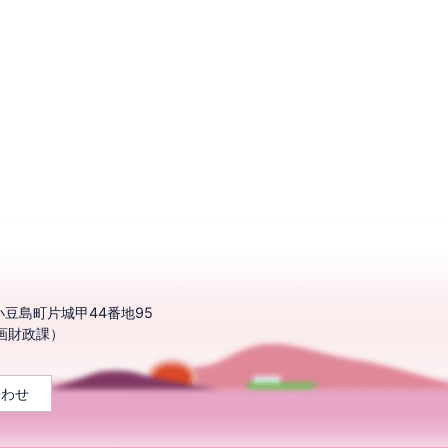
豆島町片城甲44番地95
企画財政課）
合わせ