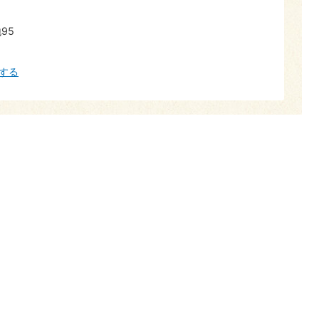
95
する