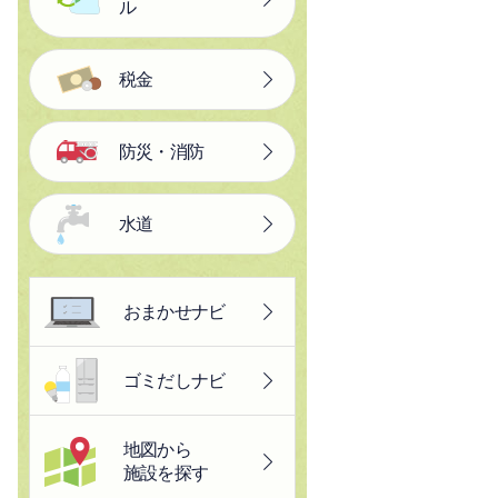
ル
税金
防災・消防
水道
おまかせナビ
ゴミだしナビ
地図から
施設を探す