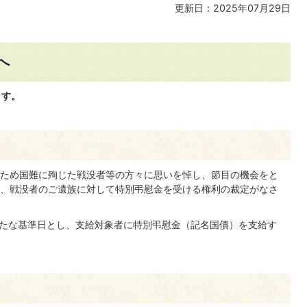
更新日：2025年07月29日
へ
ます。
ため国難に殉じた戦没者等の方々に思いを悼し、節目の機会をと
、戦没者のご遺族に対して特別弔慰金を受ける権利の裁定がなさ
を新たな基準日とし、支給対象者に特別弔慰金（記名国債）を支給す