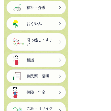
福祉・介護
おくやみ
引っ越し・すま
い
相談
住民票・証明
保険・年金
ごみ・リサイク