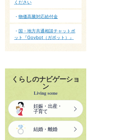
ください
物価高騰対応給付金
国・地方共通相談チャットボ
ット『Govbot（ガボット）』
くらしのナビゲーショ
ン
Living scene
妊娠・出産・
子育て
結婚・離婚