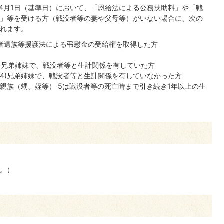
4月1日（基準日）において、「恩給法による公務扶助料」や「戦
」等を受ける方（戦没者等の妻や父母等）がいない場合に、次の
れます。
没者遺族等援護法による弔慰金の受給権を取得した方
父母(4)兄弟姉妹で、戦没者等と生計関係を有していた方
祖父母 (4)兄弟姉妹で、戦没者等と生計関係を有していなかった方
親族（甥、姪等） 5は戦没者等の死亡時まで引き続き1年以上の生
。）