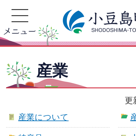
産業
更
産業について