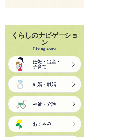
くらしのナビゲーショ
ン
Living scene
妊娠・出産・
子育て
結婚・離婚
福祉・介護
おくやみ