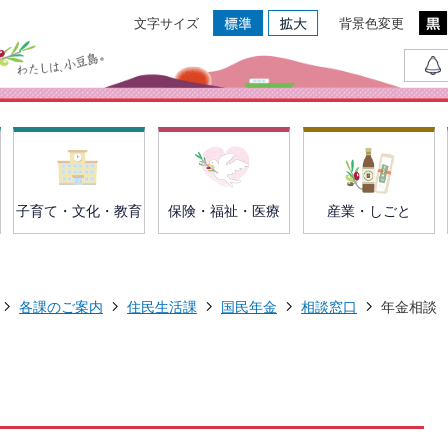
文字サイズ
背景色変更
子育て・文化・教育
保険・福祉・医療
産業・しごと
各課のご案内
住民生活課
国民年金
相談窓口
年金相談