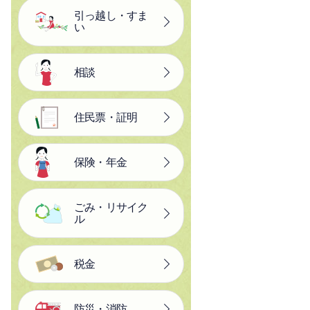
引っ越し・すま
い
相談
住民票・証明
保険・年金
ごみ・リサイク
ル
税金
防災・消防