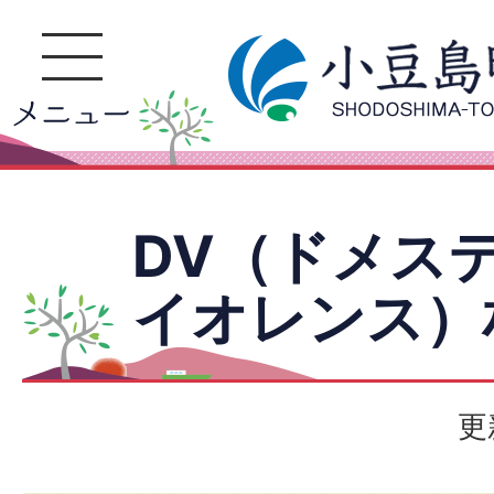
DV（ドメス
イオレンス）
更