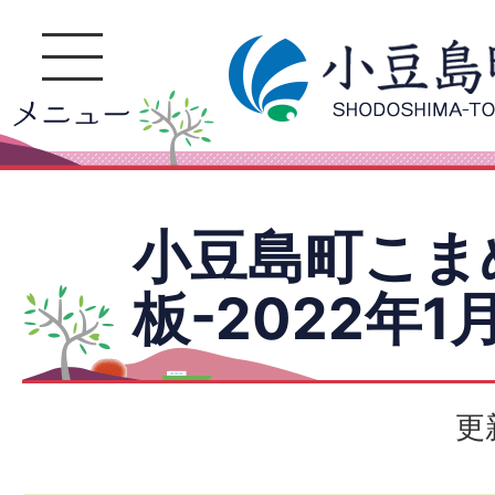
小豆島町こま
板-2022年1
更