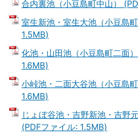
合内裏池（小豆島町中山） (PDFフ
室生新池・室生大池（小豆島町室
1.5MB)
化池・山田池（小豆島町二面） 
1.6MB)
小峠池・二面大谷池（小豆島町二
1.6MB)
じょぼ谷池・吉野新池・吉野
(PDFファイル: 1.5MB)