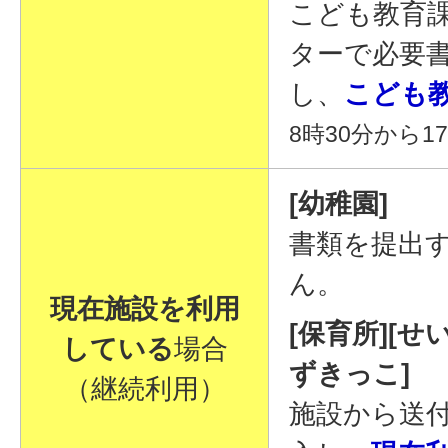
こども教育
ターで必要
し、
こども
8時30分から1
[幼稚園]
書類を提出
ん。
現在施設を利用
[保育所][せ
している
場合
ずきっこ]
（継続利用）
施設から送