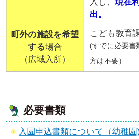
入し、
現在
出。
こども教育
町外の施設を希望
(すでに必要
する
場合
（広域入所）
方は不要）
必要書類
入園申込書類について（幼稚園