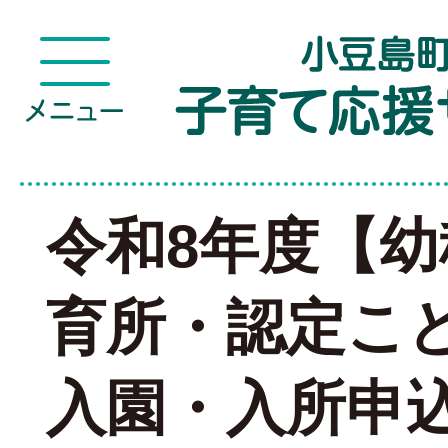
令和8年度【
育所・認定こ
入園・入所申