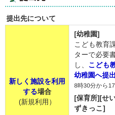
提出先について
[幼稚園]
こども教育
ターで必要
し、
こども
幼稚園へ提
新しく施設を利用
8時30分から1
する
場合
[保育所][せ
(新規利用）
ずきっこ]