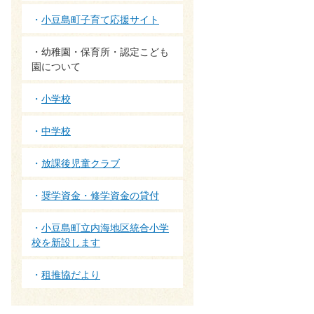
小豆島町子育て応援サイト
幼稚園・保育所・認定こども
園について
小学校
中学校
放課後児童クラブ
奨学資金・修学資金の貸付
小豆島町立内海地区統合小学
校を新設します
租推協だより