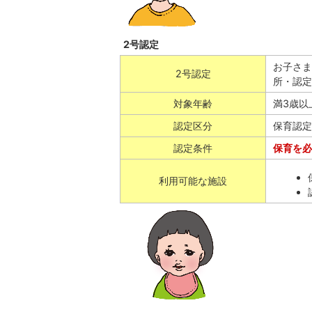
2号認定
お子さま
2号認定
所・認定
対象年齢
満3歳以
認定区分
保育認定
認定条件
保育を必
利用可能な施設