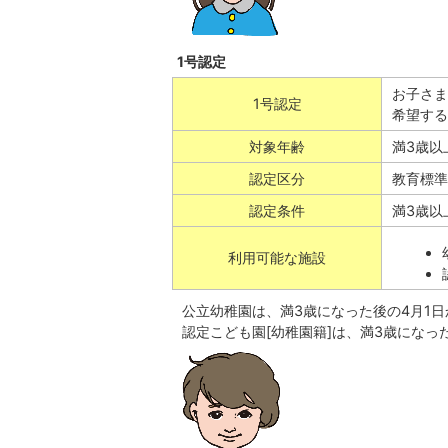
1号認定
お子さま
1号認定
希望する
対象年齢
満3歳以
認定区分
教育標準
認定条件
満3歳以
利用可能な施設
公立幼稚園は、満3歳になった後の4月1
認定こども園[幼稚園籍]は、満3歳になっ