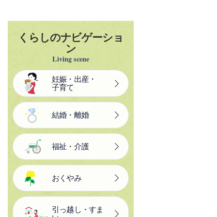
くらしのナビゲーショ
ン
Living scene
妊娠・出産・
子育て
結婚・離婚
福祉・介護
おくやみ
引っ越し・すま