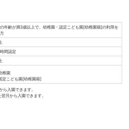
の年齢が満3歳以上で、幼稚園・認定こども園[幼稚園籍]の利用を
方
上
時間認定
上
幼稚園
認定こども園[幼稚園籍]
日から入園できます。
た翌月から入園できます。