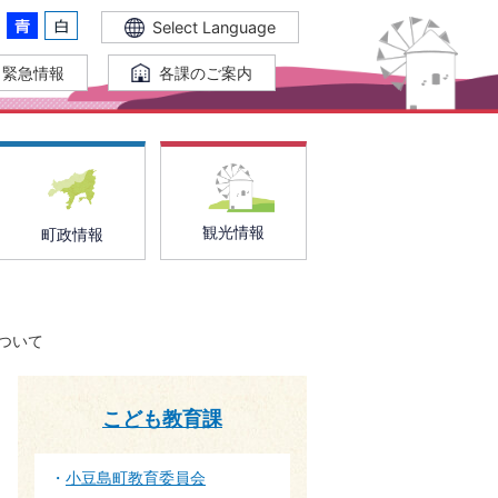
Select Language
緊急情報
各課のご案内
観光情報
町政情報
ついて
こども教育課
小豆島町教育委員会