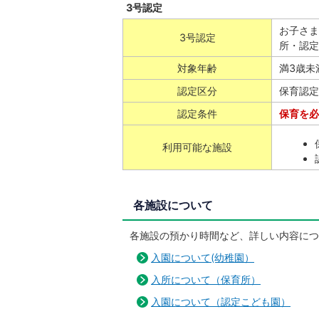
3号認定
お子さま
3号認定
所・認定
対象年齢
満3歳未
認定区分
保育認定
認定条件
保育を必
利用可能な施設
各施設について
各施設の預かり時間など、詳しい内容につ
入園について(幼稚園）
入所について（保育所）
入園について（認定こども園）