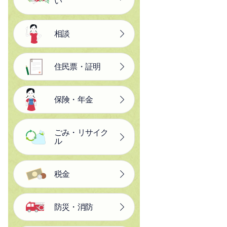
い
相談
住民票・証明
保険・年金
ごみ・リサイク
ル
税金
防災・消防