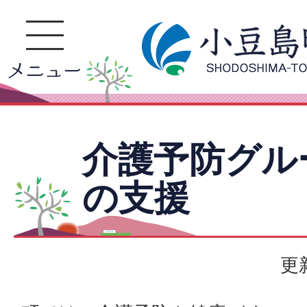
介護予防グル
の支援
更